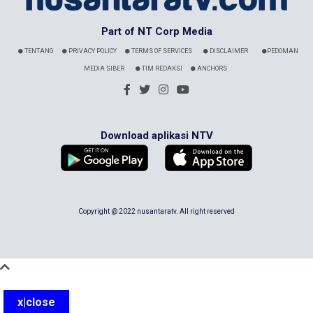
Part of NT Corp Media
TENTANG
PRIVACY POLICY
TERMS OF SERVICES
DISCLAIMER
PEDOMAN
MEDIA SIBER
TIM REDAKSI
ANCHORS
Download aplikasi NTV
Copyright @ 2022 nusantaratv. All right reserved
x|close