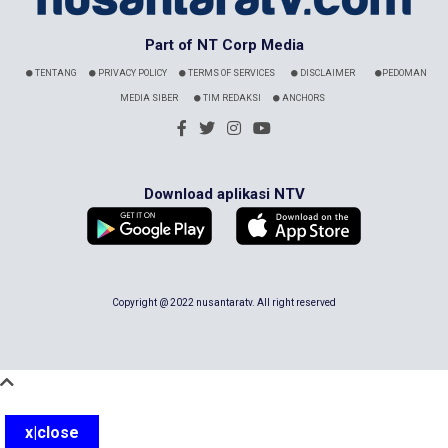
Part of NT Corp Media
TENTANG
PRIVACY POLICY
TERMS OF SERVICES
DISCLAIMER
PEDOMAN
MEDIA SIBER
TIM REDAKSI
ANCHORS
Download aplikasi NTV
Copyright @ 2022 nusantaratv. All right reserved
x|close