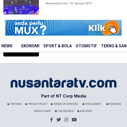
Nusantaratv.com - 01 Januari 1970
AHY Dorong Konsolidasi BUMN untuk
Perkuat Pengelolaan Kawasan Industri
Nusantaratv.com - 01 Januari 1970
NEWS
EKONOMI
SPORT & BOLA
OTOMOTIF
TEKNO & SAI
Part of NT Corp Media
TENTANG
PRIVACY POLICY
TERMS OF SERVICES
DISCLAIMER
PEDOMAN
MEDIA SIBER
TIM REDAKSI
ANCHORS