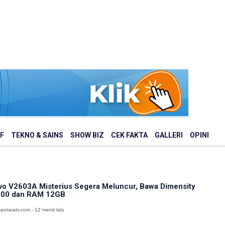
F
TEKNO & SAINS
SHOW BIZ
CEK FAKTA
GALLERI
OPINI
vo V2603A Misterius Segera Meluncur, Bawa Dimensity
00 dan RAM 12GB
antaratv.com - 12 menit lalu