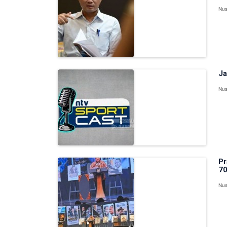
Nus
Ja
Nus
Pr
70
Nus