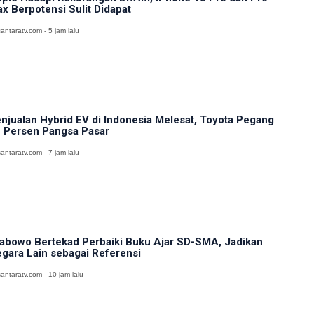
x Berpotensi Sulit Didapat
antaratv.com - 5 jam lalu
njualan Hybrid EV di Indonesia Melesat, Toyota Pegang
 Persen Pangsa Pasar
antaratv.com - 7 jam lalu
abowo Bertekad Perbaiki Buku Ajar SD-SMA, Jadikan
gara Lain sebagai Referensi
antaratv.com - 10 jam lalu