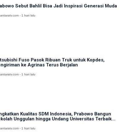
abowo Sebut Bahlil Bisa Jadi Inspirasi Generasi Muda
antaratv.com - 1 hari lalu
tsubishi Fuso Pasok Ribuan Truk untuk Kopdes,
ngiriman ke Agrinas Terus Berjalan
antaratv.com - 1 hari lalu
ngkatkan Kualitas SDM Indonesia, Prabowo Bangun
kolah Unggulan hingga Undang Universitas Terbaik...
antaratv.com - 1 hari lalu