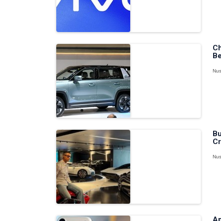
Ch
Be
Nus
Bu
Cr
Nus
Ap