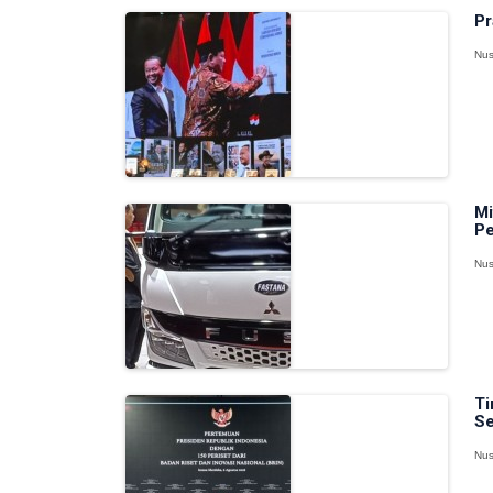
Pr
Nus
Mi
Pe
Nus
Ti
Se
Nus