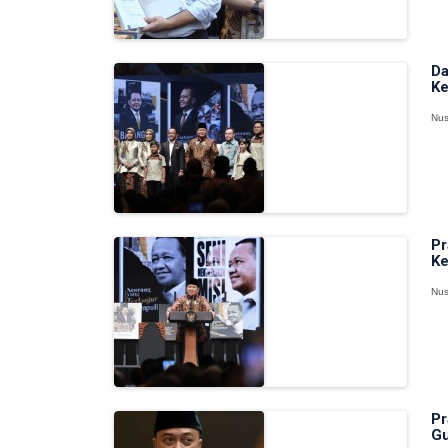
Da
Ke
Nus
Pr
Ke
Nus
Pr
Gu