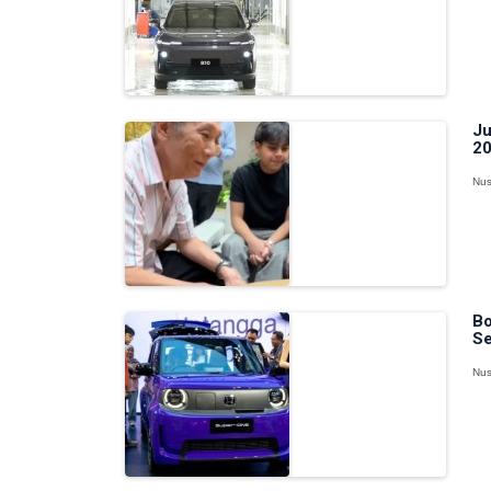
Ju
20
Nus
Bo
Se
Nus