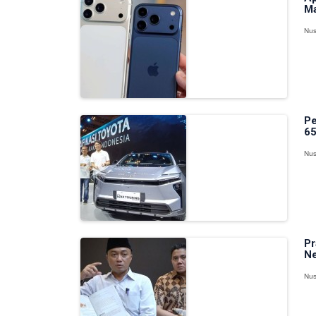
Ma
Nus
Pe
65
Nus
Pr
Ne
Nus