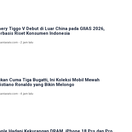
ery Tiggo V Debut di Luar China pada GIIAS 2026,
rbasis Riset Konsumen Indonesia
antaratv.com - 2 jam lalu
kan Cuma Tiga Bugatti, Ini Koleksi Mobil Mewah
istiano Ronaldo yang Bikin Melongo
antaratv.com - 4 jam lalu
ple Hadapi Kekurangan DRAM, iPhone 18 Pro dan Pro