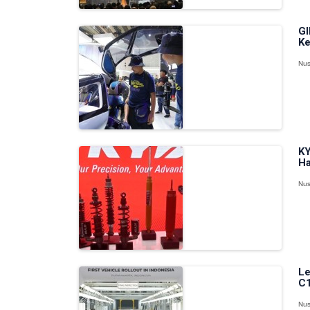
GI
Ke
Nus
KY
Ha
Nus
Le
C1
Nus