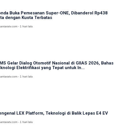
nda Buka Pemesanan Super-ONE, Dibanderol Rp438
ta dengan Kuota Terbatas
antaratv.com - 1 hari lalu
MS Gelar Dialog Otomotif Nasional di GIIAS 2026, Bahas
knologi Elektrifikasi yang Tepat untuk In...
antaratv.com - 1 hari lalu
ngenal LEX Platform, Teknologi di Balik Lepas E4 EV
antaratv.com - 1 hari lalu