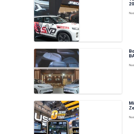
20
Nus
Bo
BA
Nus
Mi
Ze
Nus