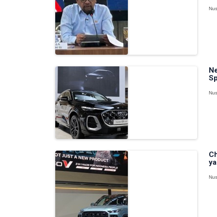
Nus
Ne
Sp
Nus
Ch
ya
Nus