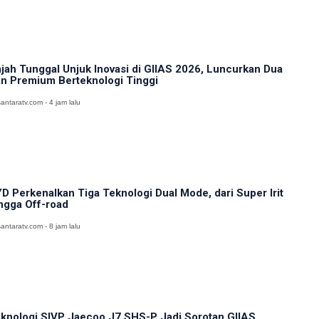
jah Tunggal Unjuk Inovasi di GIIAS 2026, Luncurkan Dua
n Premium Berteknologi Tinggi
antaratv.com - 4 jam lalu
D Perkenalkan Tiga Teknologi Dual Mode, dari Super Irit
ngga Off-road
antaratv.com - 8 jam lalu
knologi SIVP Jaecoo J7 SHS-P Jadi Sorotan GIIAS