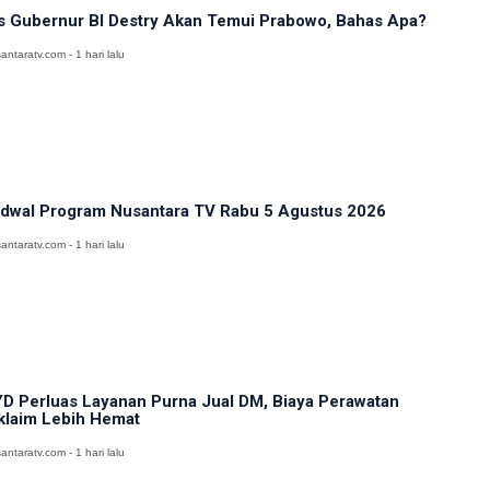
s Gubernur BI Destry Akan Temui Prabowo, Bahas Apa?
antaratv.com - 1 hari lalu
dwal Program Nusantara TV Rabu 5 Agustus 2026
antaratv.com - 1 hari lalu
D Perluas Layanan Purna Jual DM, Biaya Perawatan
klaim Lebih Hemat
antaratv.com - 1 hari lalu