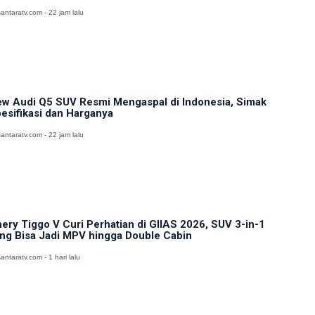
antaratv.com - 22 jam lalu
w Audi Q5 SUV Resmi Mengaspal di Indonesia, Simak
esifikasi dan Harganya
antaratv.com - 22 jam lalu
ery Tiggo V Curi Perhatian di GIIAS 2026, SUV 3-in-1
ng Bisa Jadi MPV hingga Double Cabin
antaratv.com - 1 hari lalu