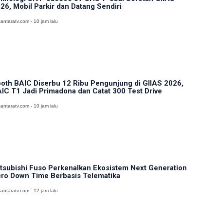
26, Mobil Parkir dan Datang Sendiri
antaratv.com - 10 jam lalu
oth BAIC Diserbu 12 Ribu Pengunjung di GIIAS 2026,
IC T1 Jadi Primadona dan Catat 300 Test Drive
antaratv.com - 10 jam lalu
tsubishi Fuso Perkenalkan Ekosistem Next Generation
ro Down Time Berbasis Telematika
antaratv.com - 12 jam lalu