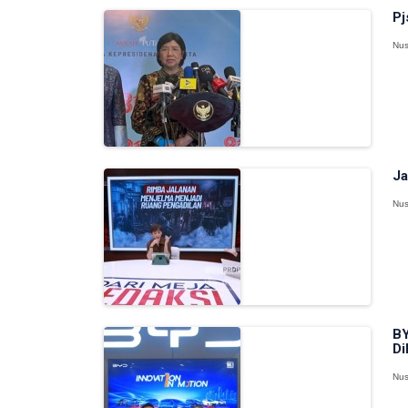
Pj
Nus
Ja
Nus
BY
Di
Nus