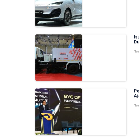
Is
Du
Nus
Pe
Aj
Nus