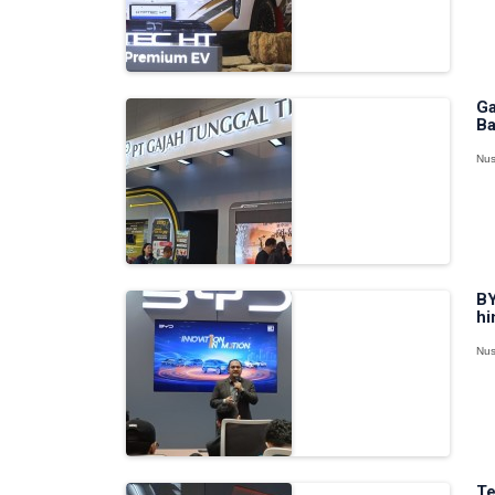
Ga
Ba
Nus
BY
hi
Nus
Te