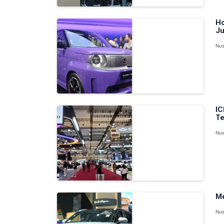
Ho
Ju
Nus
IC
Te
Nus
Me
Nus