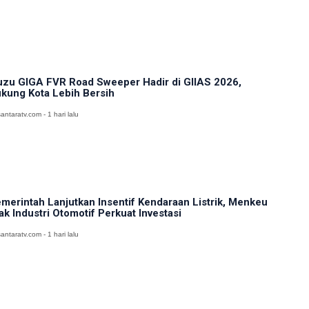
uzu GIGA FVR Road Sweeper Hadir di GIIAS 2026,
kung Kota Lebih Bersih
antaratv.com - 1 hari lalu
merintah Lanjutkan Insentif Kendaraan Listrik, Menkeu
ak Industri Otomotif Perkuat Investasi
antaratv.com - 1 hari lalu