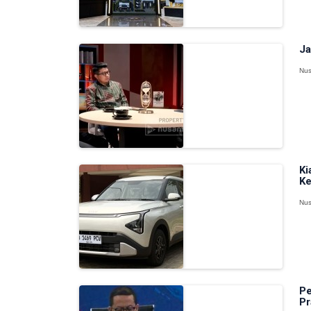
Ja
Nus
Ki
Ke
Nus
Pe
Pr