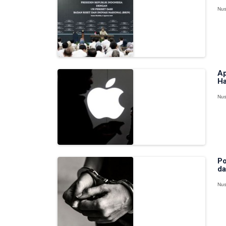
Nus
Ap
Ha
Nus
Po
da
Nus