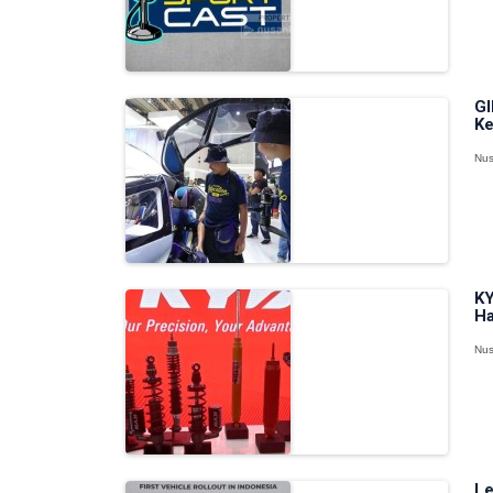
GI
Ke
Nus
KY
Ha
Nus
Le