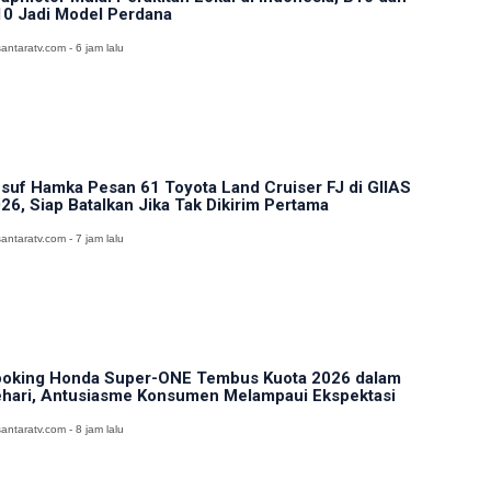
0 Jadi Model Perdana
antaratv.com - 6 jam lalu
suf Hamka Pesan 61 Toyota Land Cruiser FJ di GIIAS
26, Siap Batalkan Jika Tak Dikirim Pertama
antaratv.com - 7 jam lalu
oking Honda Super-ONE Tembus Kuota 2026 dalam
hari, Antusiasme Konsumen Melampaui Ekspektasi
antaratv.com - 8 jam lalu