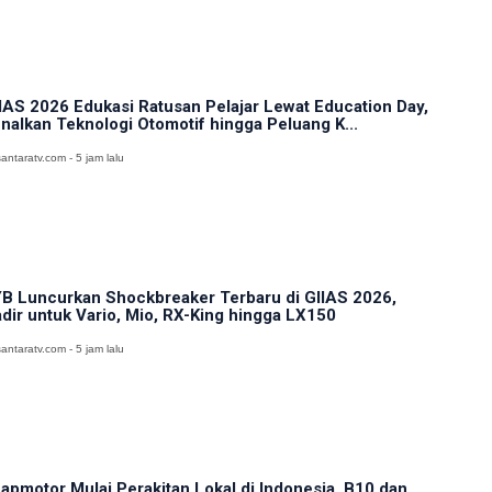
IAS 2026 Edukasi Ratusan Pelajar Lewat Education Day,
nalkan Teknologi Otomotif hingga Peluang K...
antaratv.com - 5 jam lalu
B Luncurkan Shockbreaker Terbaru di GIIAS 2026,
dir untuk Vario, Mio, RX-King hingga LX150
antaratv.com - 5 jam lalu
apmotor Mulai Perakitan Lokal di Indonesia, B10 dan