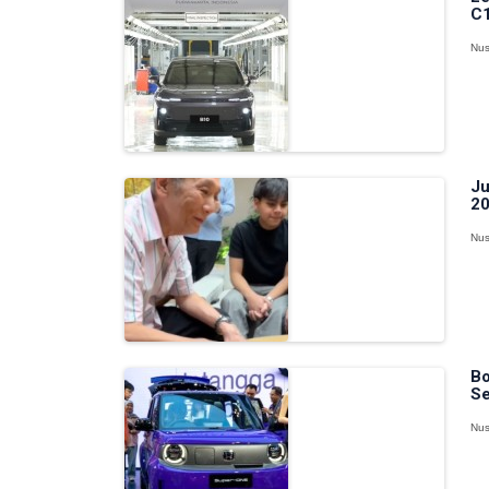
C1
Nus
Ju
20
Nus
Bo
Se
Nus