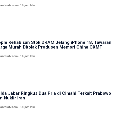
antaratv.com - 16 jam lalu
ple Kehabisan Stok DRAM Jelang iPhone 18, Tawaran
rga Murah Ditolak Produsen Memori China CXMT
antaratv.com - 16 jam lalu
lda Jabar Ringkus Dua Pria di Cimahi Terkait Prabowo
n Nuklir Iran
antaratv.com - 18 jam lalu