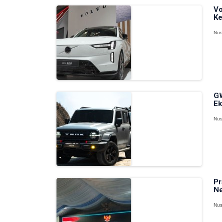
Vo
Ke
Nus
GW
Ek
Nus
Pr
Ne
Nus