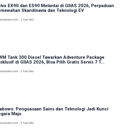
lvo EX90 dan ES90 Melantai di GIIAS 2026, Perpaduan
mewahan Skandinavia dan Teknologi EV
antaratv.com - 1 hari lalu
M Tank 300 Diesel Tawarkan Adventure Package
sklusif di GIIAS 2026, Bisa Pilih Gratis Servis 7 T...
antaratv.com - 1 hari lalu
abowo: Penguasaan Sains dan Teknologi Jadi Kunci
gara Maju
antaratv.com - 1 hari lalu