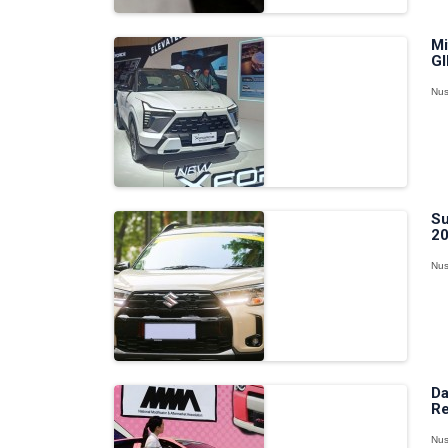
Mi
GI
Nus
Su
20
Nus
Da
Re
Nus