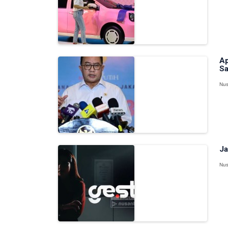
Ap
Sa
Nus
Ja
Nus