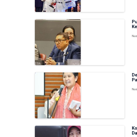
Pu
Ke
Nus
De
Pa
Nus
Ko
Da