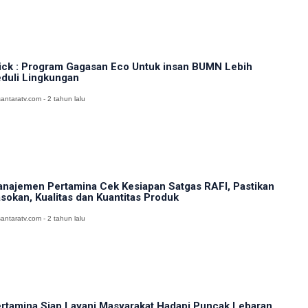
ick : Program Gagasan Eco Untuk insan BUMN Lebih
duli Lingkungan
antaratv.com - 2 tahun lalu
najemen Pertamina Cek Kesiapan Satgas RAFI, Pastikan
sokan, Kualitas dan Kuantitas Produk
antaratv.com - 2 tahun lalu
rtamina Siap Layani Masyarakat Hadapi Puncak Lebaran