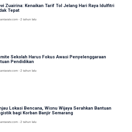
vi Zuairina: Kenaikan Tarif Tol Jelang Hari Raya Idulfitri
dak Tepat
antaratv.com - 2 tahun lalu
mite Sekolah Harus Fokus Awasi Penyelenggaraan
tuan Pendidikan
antaratv.com - 2 tahun lalu
njau Lokasi Bencana, Wisnu Wijaya Serahkan Bantuan
gistik bagi Korban Banjir Semarang
antaratv.com - 2 tahun lalu