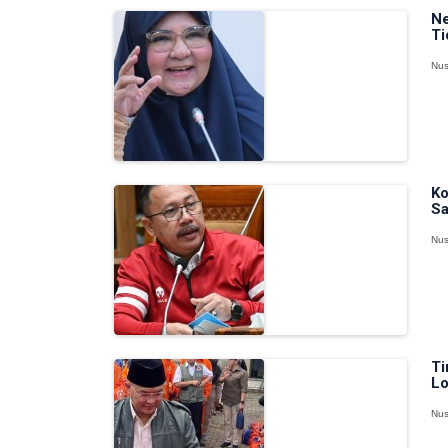
Ne
Ti
Nus
Ko
Sa
Nus
Ti
Lo
Nus