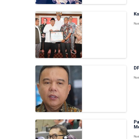
Ko
Nus
DP
Nus
Pa
Me
Nus