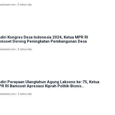
antaratv.com - 2 tahun lalu
diri Kongres Desa Indonesia 2024, Ketua MPR RI
msoet Dorong Peningkatan Pembangunan Desa
antaratv.com - 2 tahun lalu
diri Perayaan Ulangtahun Agung Laksono ke-75, Ketua
R RI Bamsoet Apresiasi Kiprah Politik-Bisnis...
antaratv.com - 2 tahun lalu