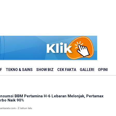
F
TEKNO & SAINS
SHOW BIZ
CEK FAKTA
GALLERI
OPINI
nsumsi BBM Pertamina H-6 Lebaran Melonjak, Pertamax
rbo Naik 90%
antaratv.com - 2 tahun lalu