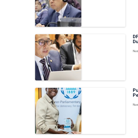
DP
Du
Nus
Pu
Pe
Nus