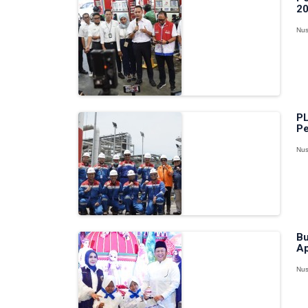
2
Nus
PL
Pe
Nus
Bu
Ap
Nus