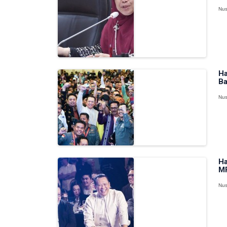
Nus
Ha
Ba
Nus
Ha
MP
Nus