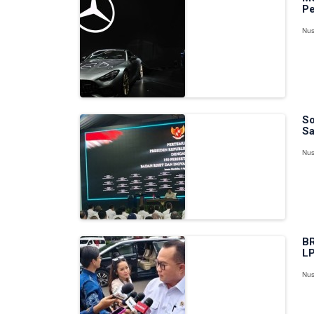
Pe
Nus
So
Sa
Nus
BR
LP
Nus