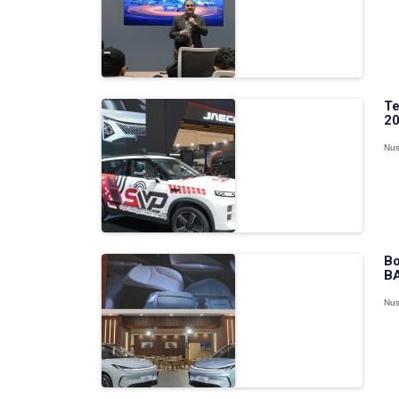
Te
20
Nus
Bo
BA
Nus