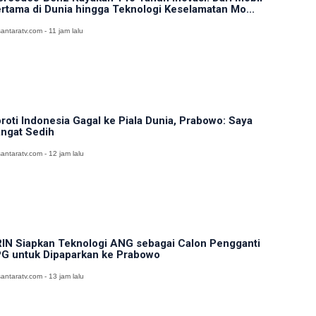
rtama di Dunia hingga Teknologi Keselamatan Mo...
antaratv.com - 11 jam lalu
roti Indonesia Gagal ke Piala Dunia, Prabowo: Saya
ngat Sedih
antaratv.com - 12 jam lalu
IN Siapkan Teknologi ANG sebagai Calon Pengganti
G untuk Dipaparkan ke Prabowo
antaratv.com - 13 jam lalu