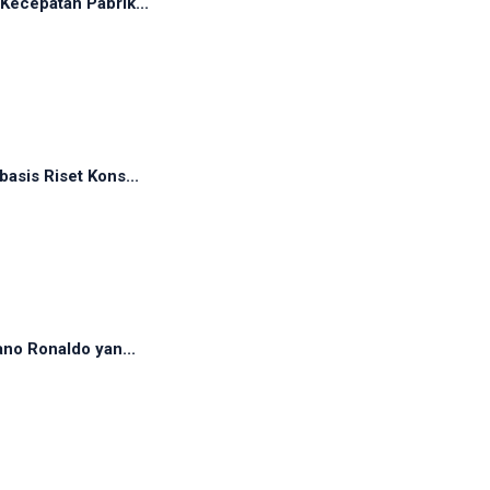
Kecepatan Pabrik...
asis Riset Kons...
ano Ronaldo yan...