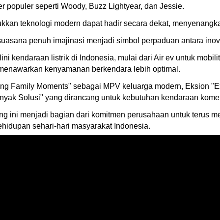
er populer seperti Woody, Buzz Lightyear, dan Jessie.
jukkan teknologi modern dapat hadir secara dekat, menyenangk
suasana penuh imajinasi menjadi simbol perpaduan antara inovas
ni kendaraan listrik di Indonesia, mulai dari Air ev untuk mob
 menawarkan kenyamanan berkendara lebih optimal.
olving Family Moments" sebagai MPV keluarga modern, Eksion "
anyak Solusi" yang dirancang untuk kebutuhan kendaraan komers
g ini menjadi bagian dari komitmen perusahaan untuk terus me
hidupan sehari-hari masyarakat Indonesia.