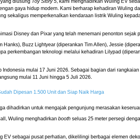
' yang diusung
Toy Story 5
, kami menghadirkan Wuling EV sebag
engan gaya hidup modern. Kami berharap kehadiran Wuling d
g sekaligus memperkenalkan kendaraan listrik Wuling kepada m
nimasi Disney dan Pixar yang telah menemani penonton sejak pe
 Hanks), Buzz Lightyear (diperankan Tim Allen), Jessie (diper
a perkembangan teknologi melalui kehadiran Lilypad (diperank
p Indonesia mulai 17 Juni 2026. Sebagai bagian dari rangkaian
angsung mulai 11 Juni hingga 5 Juli 2026.
Sudah Dipesan 1.500 Unit dan Siap Naik Harga
luarga dihadirkan untuk mengajak pengunjung merasakan keserua
Mall, Wuling menghadirkan
booth
seluas 25 meter persegi dengan
 EV sebagai pusat perhatian, dikelilingi berbagai elemen dekora