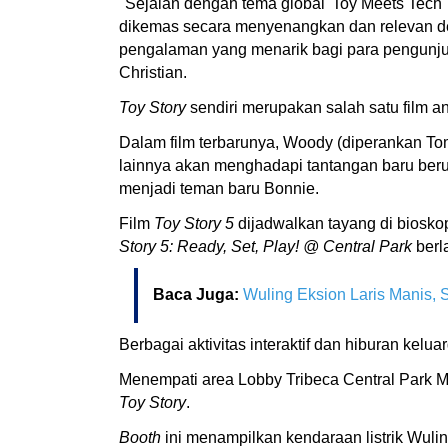
"Sejalan dengan tema global 'Toy Meets Tech
dikemas secara menyenangkan dan relevan d
pengalaman yang menarik bagi para pengunjun
Christian.
Toy Story
sendiri merupakan salah satu film a
Dalam film terbarunya, Woody (diperankan Tom
lainnya akan menghadapi tantangan baru berup
menjadi teman baru Bonnie.
Film
Toy Story 5
dijadwalkan tayang di biosko
Story 5: Ready, Set, Play! @ Central Park
berl
Baca Juga:
Wuling Eksion Laris Manis, 
Berbagai aktivitas interaktif dan hiburan ke
Menempati area Lobby Tribeca Central Park 
Toy Story
.
Booth
ini menampilkan kendaraan listrik Wuling