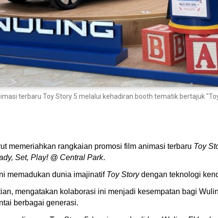
masi terbaru Toy Story 5 melalui kehadiran booth tematik bertajuk "To
rut memeriahkan rangkaian promosi film animasi terbaru
Toy St
ady, Set, Play! @ Central Park
.
ni memadukan dunia imajinatif
Toy Story
dengan teknologi kenda
stian, mengatakan kolaborasi ini menjadi kesempatan bagi Wul
ntai berbagai generasi.