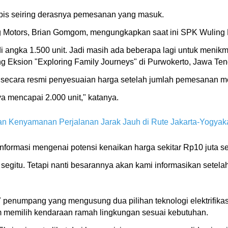
pis seiring derasnya pemesanan yang masuk.
Motors, Brian Gomgom, mengungkapkan saat ini SPK Wuling Ek
angka 1.500 unit. Jadi masih ada beberapa lagi untuk menikma
ing Eksion "Exploring Family Journeys" di Purwokerto, Jawa Te
ecara resmi penyesuaian harga setelah jumlah pemesanan me
a mencapai 2.000 unit," katanya.
n Kenyamanan Perjalanan Jarak Jauh di Rute Jakarta-Yogyak
formasi mengenai potensi kenaikan harga sekitar Rp10 juta s
 segitu. Tetapi nanti besarannya akan kami informasikan sete
7 penumpang yang mengusung dua pilihan teknologi elektrifika
m memilih kendaraan ramah lingkungan sesuai kebutuhan.