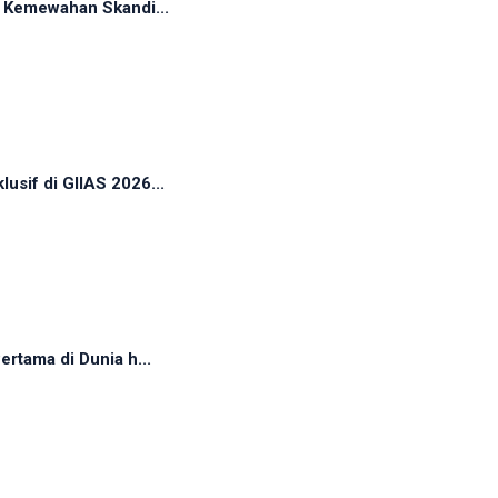
n Kemewahan Skandi...
sif di GIIAS 2026...
rtama di Dunia h...