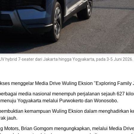
V hybrid 7-seater dari Jakarta hingga Yogyakarta, pada 3-5 Juni 2026.
ukses menggelar Media Drive Wuling Eksion "Exploring Family 
ri berbagai media nasional menempuh perjalanan sejauh 627 ki
ta menuju Yogyakarta melalui Purwokerto dan Wonosobo.
g pembuktian kemampuan Wuling Eksion dalam menghadirkan kenya
ak jauh.
 Motors, Brian Gomgom mengungkapkan, melalui Media Drive W