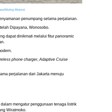
ewa/Wuling Motors)
g kenyamanan penumpang selama perjalanan.
etelah Dipayana, Wonosobo.
 dapat dinikmati melalui fitur
panoramic
an.
modern.
reless phone charger
,
Adaptive Cruise
ama perjalanan dari Jakarta menuju
 dalam mengatur penggunaan tenaga listrik
nang Wiratmoko.