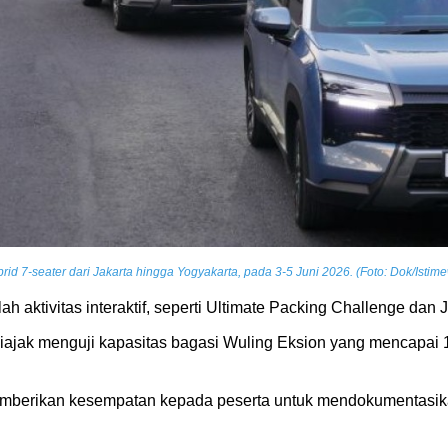
d 7-seater dari Jakarta hingga Yogyakarta, pada 3-5 Juni 2026. (Foto: Dok/Istim
ah aktivitas interaktif, seperti Ultimate Packing Challenge da
iajak menguji kapasitas bagasi Wuling Eksion yang mencapai 1.7
memberikan kesempatan kepada peserta untuk mendokumentasi