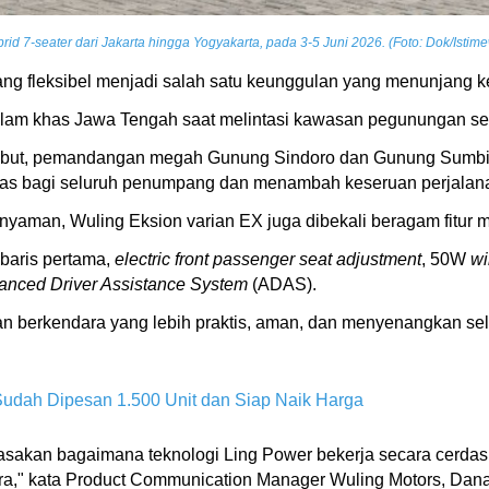
d 7-seater dari Jakarta hingga Yogyakarta, pada 3-5 Juni 2026. (Foto: Dok/Istim
ang fleksibel menjadi salah satu keunggulan yang menunjan
a alam khas Jawa Tengah saat melintasi kawasan pegunungan s
rsebut, pemandangan megah Gunung Sindoro dan Gunung Sumbing
h luas bagi seluruh penumpang dan menambah keseruan perjalan
yaman, Wuling Eksion varian EX juga dibekali beragam fitur 
baris pertama,
electric front passenger seat adjustment
, 50W
wi
anced Driver Assistance System
(ADAS).
an berkendara yang lebih praktis, aman, dan menyenangkan sel
Sudah Dipesan 1.500 Unit dan Siap Naik Harga
rasakan bagaimana teknologi Ling Power bekerja secara cerdas
ra," kata Product Communication Manager Wuling Motors, Da