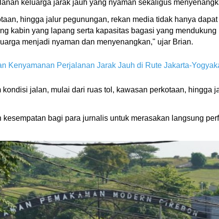
lanan keluarga jarak jauh yang nyaman sekaligus menyenang
taan, hingga jalur pegunungan, rekan media tidak hanya dap
uang kabin yang lapang serta kapasitas bagasi yang mendukung
uarga menjadi nyaman dan menyenangkan," ujar Brian.
n Kenyamanan Perjalanan Jarak Jauh di Rute Jakarta-Yogyak
kondisi jalan, mulai dari ruas tol, kawasan perkotaan, hingg
 kesempatan bagi para jurnalis untuk merasakan langsung per