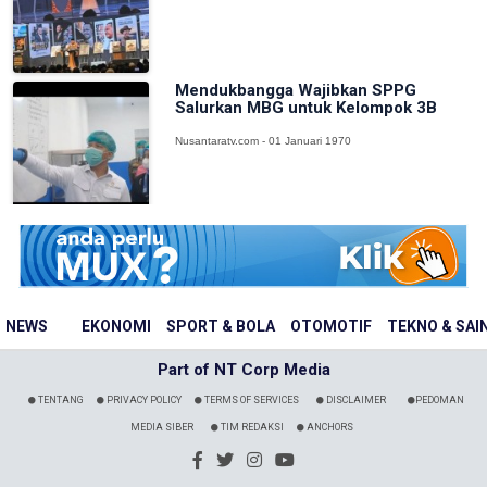
Mendukbangga Wajibkan SPPG
Salurkan MBG untuk Kelompok 3B
Nusantaratv.com - 01 Januari 1970
NEWS
EKONOMI
SPORT & BOLA
OTOMOTIF
TEKNO & SAI
Part of NT Corp Media
TENTANG
PRIVACY POLICY
TERMS OF SERVICES
DISCLAIMER
PEDOMAN
MEDIA SIBER
TIM REDAKSI
ANCHORS