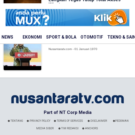
Wisat...
Nusantaratv.com - 01 Januari 1970
Hasil kajian TEP Akan Tentukan Arah
NEWS
EKONOMI
SPORT & BOLA
OTOMOTIF
TEKNO & SAI
Pembangunan Infrastruktur Kawasan...
Nusantaratv.com - 01 Januari 1970
Part of NT Corp Media
TENTANG
PRIVACY POLICY
TERMS OF SERVICES
DISCLAIMER
PEDOMAN
MEDIA SIBER
TIM REDAKSI
ANCHORS