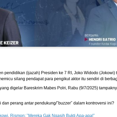
en pendidikan (ijazah) Presiden ke 7 RI, Joko Widodo (Jokowi
memicu silang pendapat para pengikut aktor itu sendiri di berbag
i yang digelar Bareskrim Mabes Polri, Rabu (9/7/2025) tampakn
an perang antar pendukung/"buzzer" dalam kontroversi ini?
okowi, Rismon: "Mereka Gak Ngasih Bukti Apa-apa!"