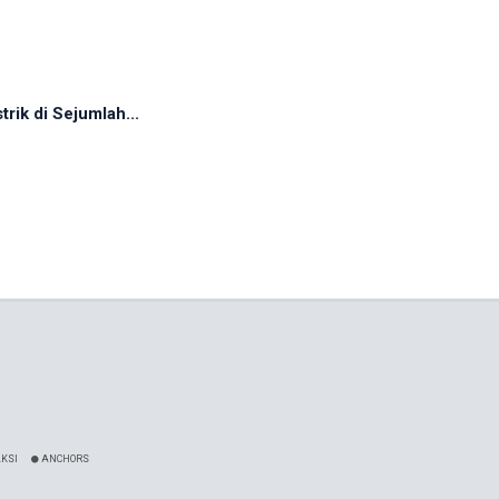
rik di Sejumlah...
KSI
ANCHORS