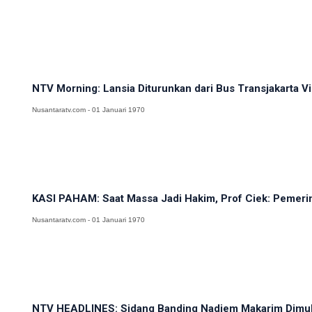
NTV Morning: Lansia Diturunkan dari Bus Transjakarta Viral
Nusantaratv.com - 01 Januari 1970
KASI PAHAM: Saat Massa Jadi Hakim, Prof Ciek: Pemerin
Nusantaratv.com - 01 Januari 1970
NTV HEADLINES: Sidang Banding Nadiem Makarim Dimulai