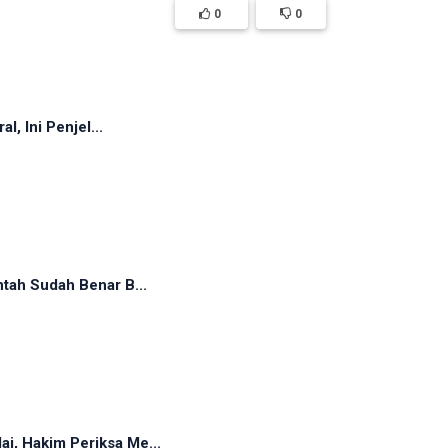
0
0
, Ini Penjel...
tah Sudah Benar B...
, Hakim Periksa Me...