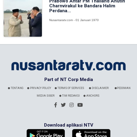
Prabowo Antar PM Thailand Anutin
Charnvirakul ke Bandara Halim
Perdana...
Nusantaratv.com - 01 Januari 1970
Part of NT Corp Media
TENTANG
PRIVACY POLICY
TERMS OF SERVICES
DISCLAIMER
PEDOMAN
MEDIA SIBER
TIM REDAKSI
ANCHORS
Download aplikasi NTV