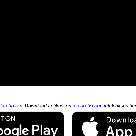
taratv.com
. Download aplikasi
nusantaratv.com
untuk akses ber