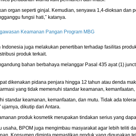
an organ seperti ginjal. Kemudian, senyawa 1,4-dioksan dan 
gganggu fungsi hati," katanya.
ngawasan Keamanan Pangan Program MBG
Indonesia juga melakukan penertiban terhadap fasilitas produksi
ribusi produk terkait.
ngandung bahan berbahaya melanggar Pasal 435 ayat (1) junc
pat dikenakan pidana penjara hingga 12 tahun atau denda mak
rmasi yang tidak memenuhi standar keamanan, kemanfaatan, 
hi standar keamanan, kemanfaatan, dan mutu. Tidak ada toler
arnya, dikutip dari Antara.
anan produk kosmetik merupakan tindakan serius yang dapat 
 usaha, BPOM juga mengimbau masyarakat agar lebih teliti d
manan. Konsumen diminta memastikan produk yang digunakan tela