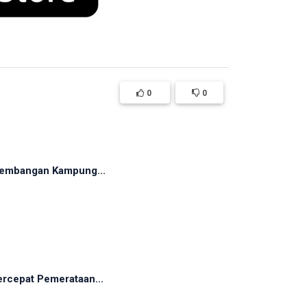
0
0
rkembangan Kampung...
rcepat Pemerataan...