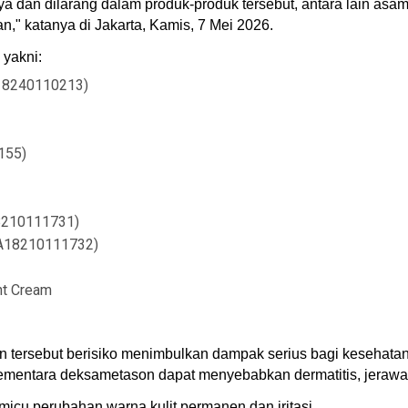
n dilarang dalam produk-produk tersebut, antara lain asam r
," katanya di Jakarta, Kamis, 7 Mei 2026.
 yakni:
18240110213)
155)
8210111731)
NA18210111732)
t Cream
ersebut berisiko menimbulkan dampak serius bagi kesehatan. 
n. Sementara deksametason dapat menyebabkan dermatitis, jera
micu perubahan warna kulit permanen dan iritasi.