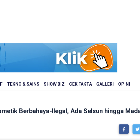
F
TEKNO & SAINS
SHOW BIZ
CEK FAKTA
GALLERI
OPINI
smetik Berbahaya-Ilegal, Ada Selsun hingga Mad