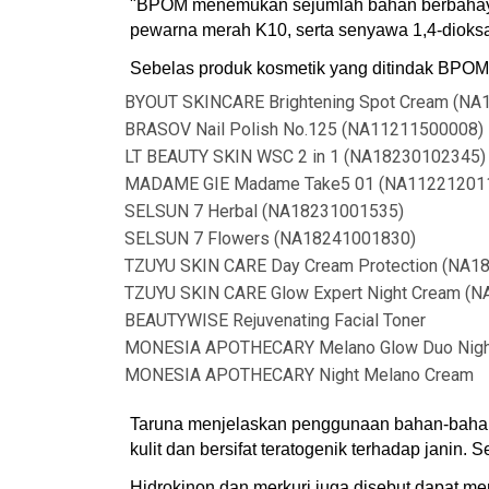
"BPOM menemukan sejumlah bahan berbahaya da
pewarna merah K10, serta senyawa 1,4-dioksan
Sebelas produk kosmetik yang ditindak BPOM
BYOUT SKINCARE Brightening Spot Cream (NA
BRASOV Nail Polish No.125 (NA11211500008)
LT BEAUTY SKIN WSC 2 in 1 (NA18230102345)
MADAME GIE Madame Take5 01 (NA11221201
SELSUN 7 Herbal (NA18231001535)
SELSUN 7 Flowers (NA18241001830)
TZUYU SKIN CARE Day Cream Protection (NA1
TZUYU SKIN CARE Glow Expert Night Cream (
BEAUTYWISE Rejuvenating Facial Toner
MONESIA APOTHECARY Melano Glow Duo Nigh
MONESIA APOTHECARY Night Melano Cream
Taruna menjelaskan penggunaan bahan-bahan t
kulit dan bersifat teratogenik terhadap jani
Hidrokinon dan merkuri juga disebut dapat me