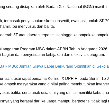
n yang sedang disiapkan oleh Badan Gizi Nasional (BGN) masih
, termasuk penyesuaian skema insentif, evaluasi jumlah SPPG y
hamil, ibu menyusui, dan balita.
aerah 3T atau daerah terpencil sehingga kelompok-kelompok y
kasi anggaran Program MBG dalam APBN Tahun Anggaran 2026
ai bagian dari penyesuaian kebijakan dan efektivitas program.
 Baik MBG: Jumlah Siswa Lapar Berkurang Signifikan di Sekol
rumsari, usai rapat bersama Komisi IX DPR RI pada Senin, 1
elompok masyarakat yang dinilai paling membutuhkan intervens
usui, balita, serta anak usia dini yang dinilai memiliki kebutuh
snya yang berasal dari keluarga mampu, berpotensi tidak lagi