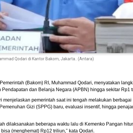
mad Qodari di Kantor Bakom, Jakarta.. (Antara)
Pemerintah (Bakom) RI, Muhammad Qodari, menyatakan langka
Pendapatan dan Belanja Negara (APBN) hingga sekitar Rp1 tril
ri menjelaskan pemerintah saat ini tengah melakukan berbagai
menuhan Gizi (SPPG) baru, evaluasi insentif, hingga penaja
udah dilaksanakan beberapa waktu lalu di Kemenko Pangan hit
u bisa (menghemat) Rp12 triliun," kata Qodari.