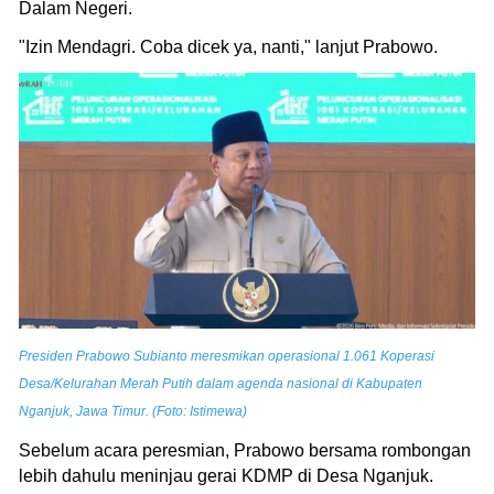
Dalam Negeri.
"Izin Mendagri. Coba dicek ya, nanti," lanjut Prabowo.
Presiden Prabowo Subianto meresmikan operasional 1.061 Koperasi
Desa/Kelurahan Merah Putih dalam agenda nasional di Kabupaten
Nganjuk, Jawa Timur. (Foto: Istimewa)
Sebelum acara peresmian, Prabowo bersama rombongan
lebih dahulu meninjau gerai KDMP di Desa Nganjuk.