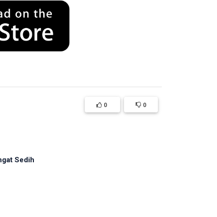
0
0
ngat Sedih