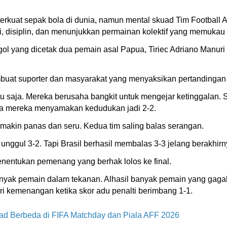
rkuat sepak bola di dunia, namun mental skuad Tim Football As
i, disiplin, dan menunjukkan permainan kolektif yang memukau
gol yang dicetak dua pemain asal Papua, Tiriec Adriano Manu
uat suporter dan masyarakat yang menyaksikan pertandingan 
u saja. Mereka berusaha bangkit untuk mengejar ketinggalan. 
nya mereka menyamakan kedudukan jadi 2-2.
makin panas dan seru. Kedua tim saling balas serangan.
nggul 3-2. Tapi Brasil berhasil membalas 3-3 jelang berakhir
enentukan pemenang yang berhak lolos ke final.
nyak pemain dalam tekanan. Alhasil banyak pemain yang gag
 kemenangan ketika skor adu penalti berimbang 1-1.
d Berbeda di FIFA Matchday dan Piala AFF 2026