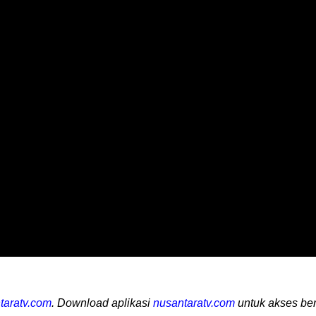
taratv.com
. Download aplikasi
nusantaratv.com
untuk akses ber