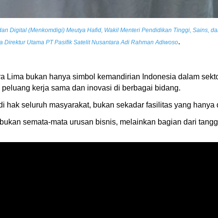
dan Digital (Menkomdigi) Meutya Hafid, Wakil Menteri Pendidikan Tinggi, Sains, da
.
 Direktur Utama PT Pasifik Satelit Nusantara Adi Rahman Adiwoso
 Lima bukan hanya simbol kemandirian Indonesia dalam sektor t
peluang kerja sama dan inovasi di berbagai bidang.
i hak seluruh masyarakat, bukan sekadar fasilitas yang hanya 
il bukan semata-mata urusan bisnis, melainkan bagian dari ta