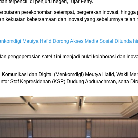
 terpencil, di penjuru negeri," ujar Ferry.
rputaran perekonomian setempat, pergerakan inovasi, hingga 
an kekuatan kebersamaan dan inovasi yang sebelumnya telah me
enkomdigi Meutya Hafid Dorong Akses Media Sosial Ditunda h
n pengoperasian satelit ini menjadi bukti kolaborasi dan ino
ri Komunikasi dan Digital (Menkomdigi) Meutya Hafid, Wakil Men
Kantor Staf Kepresidenan (KSP) Dudung Abdurachman, serta Dire