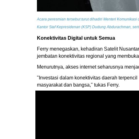
Acara peresmian tersebut turut dihadiri Menteri Komunikasi 
Kantor Staf Kepresidenan (KSP) Dudung Abdurachman, serta
Konektivitas Digital untuk Semua
Ferry menegaskan, kehadiran Satelit Nusantara
jembatan konektivitas regional yang membuka 
Menurutnya, akses internet seharusnya menjad
"Investasi dalam konektivitas daerah terpenc
masyarakat dan bangsa," tukas Ferry.