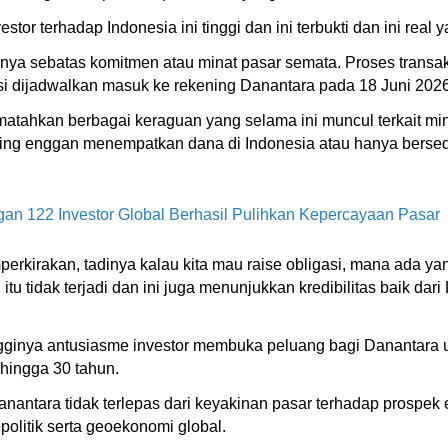
or terhadap Indonesia ini tinggi dan ini terbukti dan ini real y
anya sebatas komitmen atau minat pasar semata. Proses transak
si dijadwalkan masuk ke rekening Danantara pada 18 Juni 2026
atahkan berbagai keraguan yang selama ini muncul terkait mina
ing enggan menempatkan dana di Indonesia atau hanya berse
n 122 Investor Global Berhasil Pulihkan Kepercayaan Pasar
perkirakan, tadinya kalau kita mau raise obligasi, mana ada ya
al itu tidak terjadi dan ini juga menunjukkan kredibilitas baik d
ginya antusiasme investor membuka peluang bagi Danantara u
hingga 30 tahun.
nantara tidak terlepas dari keyakinan pasar terhadap prospek e
politik serta geoekonomi global.