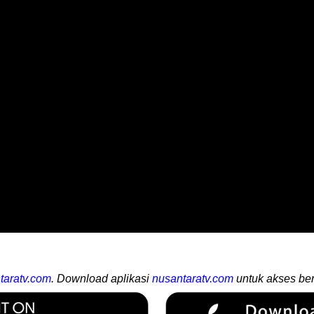
taratv.com
. Download aplikasi
nusantaratv.com
untuk akses ber