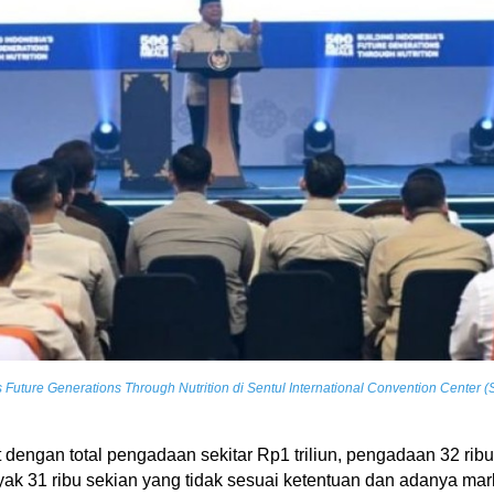
Future Generations Through Nutrition di Sentul International Convention Center (S
 dengan total pengadaan sekitar Rp1 triliun, pengadaan 32 rib
ak 31 ribu sekian yang tidak sesuai ketentuan dan adanya mar