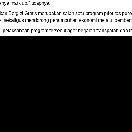
danya mark up," ucapnya.
an Bergizi Gratis merupakan salah satu program prioritas pem
ak, sekaligus mendorong pertumbuhan ekonomi melalui pemberd
elaksanaan program tersebut agar berjalan transparan dan te