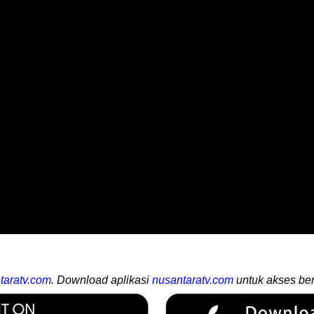
taratv.com
. Download aplikasi
nusantaratv.com
untuk akses ber