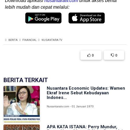
Download aplikasi
nusantaratv.com
untuk akses berita
lebih mudah dan cepat melalui:
BERITA
FINANCIAL
NUSANTARA TV
0
0
BERITA TERKAIT
Nusantara Economic Updates: Wamen
Ekraf Irene Sebut Kebudayaan
Indones...
Nusantaratv.com - 01 Januari 1970
APA KATA ISTANA: Perry Mundur,