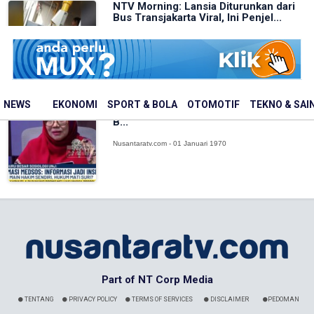
NTV Morning: Lansia Diturunkan dari
Bus Transjakarta Viral, Ini Penjel...
Nusantaratv.com - 01 Januari 1970
KASI PAHAM: Saat Massa Jadi Hakim,
NEWS
EKONOMI
SPORT & BOLA
OTOMOTIF
TEKNO & SAI
Prof Ciek: Pemerintah Sudah Benar
B...
Nusantaratv.com - 01 Januari 1970
Part of NT Corp Media
TENTANG
PRIVACY POLICY
TERMS OF SERVICES
DISCLAIMER
PEDOMAN