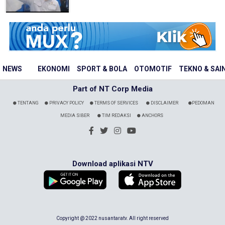
NEWS
EKONOMI
SPORT & BOLA
OTOMOTIF
TEKNO & SAI
Part of NT Corp Media
TENTANG
PRIVACY POLICY
TERMS OF SERVICES
DISCLAIMER
PEDOMAN
MEDIA SIBER
TIM REDAKSI
ANCHORS
Download aplikasi NTV
Copyright @ 2022 nusantaratv. All right reserved