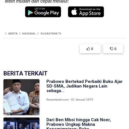
lebih mudah dan cepat melalui:
BERITA
NASIONAL
NUSANTARA TV
0
0
BERITA TERKAIT
Prabowo Bertekad Perbaiki Buku Ajar
SD-SMA, Jadikan Negara Lain
sebaga...
Nusantaratv.com - 01 Januari 1970
Dari Ben Mboi hingga Cak Noer,
Prabowo Ungkap Makna