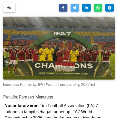
Indonesia Runner Up IFA7 World Championship 2026/ist
Penulis:
Ramses Manurung
Nusantaratv.com
-Tim Football Association (FA) 7
Indonesia tampil sebagai runner up IFA7 World
Championship 2026 yang berlangsung di Honduras.