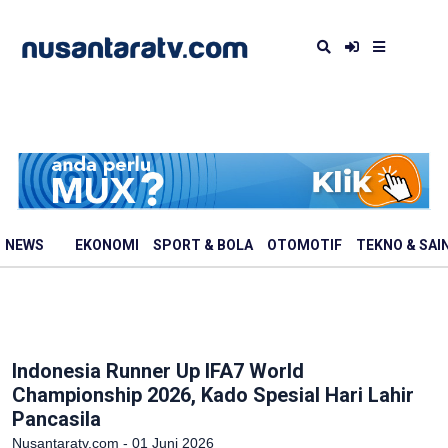
NEWS
EKONOMI
SPORT & BOLA
OTOMOTIF
TEKNO & SAI
Indonesia Runner Up IFA7 World
Championship 2026, Kado Spesial Hari Lahir
Pancasila
Nusantaratv.com - 01 Juni 2026