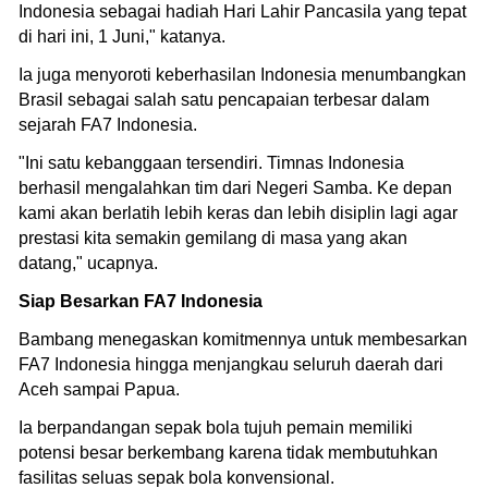
Indonesia sebagai hadiah Hari Lahir Pancasila yang tepat
di hari ini, 1 Juni," katanya.
Ia juga menyoroti keberhasilan Indonesia menumbangkan
Brasil sebagai salah satu pencapaian terbesar dalam
sejarah FA7 Indonesia.
"Ini satu kebanggaan tersendiri. Timnas Indonesia
berhasil mengalahkan tim dari Negeri Samba. Ke depan
kami akan berlatih lebih keras dan lebih disiplin lagi agar
prestasi kita semakin gemilang di masa yang akan
datang," ucapnya.
Siap Besarkan FA7 Indonesia
Bambang menegaskan komitmennya untuk membesarkan
FA7 Indonesia hingga menjangkau seluruh daerah dari
Aceh sampai Papua.
Ia berpandangan sepak bola tujuh pemain memiliki
potensi besar berkembang karena tidak membutuhkan
fasilitas seluas sepak bola konvensional.