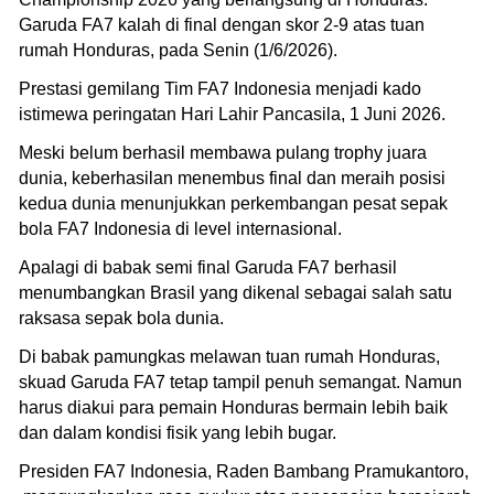
Garuda FA7 kalah di final dengan skor 2-9 atas tuan
rumah Honduras, pada Senin (1/6/2026).
Prestasi gemilang Tim FA7 Indonesia menjadi kado
istimewa peringatan Hari Lahir Pancasila, 1 Juni 2026.
Meski belum berhasil membawa pulang trophy juara
dunia, keberhasilan menembus final dan meraih posisi
kedua dunia menunjukkan perkembangan pesat sepak
bola FA7 Indonesia di level internasional.
Apalagi di babak semi final Garuda FA7 berhasil
menumbangkan Brasil yang dikenal sebagai salah satu
raksasa sepak bola dunia.
Di babak pamungkas melawan tuan rumah Honduras,
skuad Garuda FA7 tetap tampil penuh semangat. Namun
harus diakui para pemain Honduras bermain lebih baik
dan dalam kondisi fisik yang lebih bugar.
Presiden FA7 Indonesia, Raden Bambang Pramukantoro,