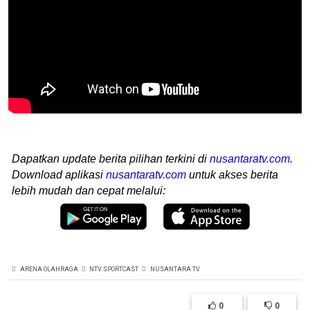
Dapatkan update berita pilihan terkini di
nusantaratv.com
.
Download aplikasi
nusantaratv.com
untuk akses berita
lebih mudah dan cepat melalui:
ARENA OLAHRAGA
NTV SPORTCAST
NUSANTARA TV
0
0