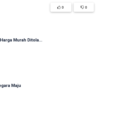
0
0
arga Murah Ditola...
egara Maju