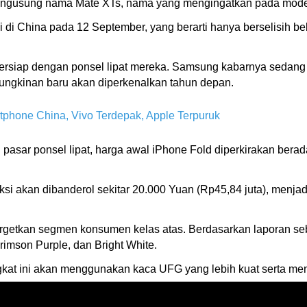
 mengusung nama Mate XTs, nama yang mengingatkan pada mod
ni di China pada 12 September, yang berarti hanya berselisih 
bersiap dengan ponsel lipat mereka. Samsung kabarnya sedang 
mungkinan baru akan diperkenalkan tahun depan.
phone China, Vivo Terdepak, Apple Terpuruk
asar ponsel lipat, harga awal iPhone Fold diperkirakan berada
si akan dibanderol sekitar 20.000 Yuan (Rp45,84 juta), menjadi
argetkan segmen konsumen kelas atas. Berdasarkan laporan se
rimson Purple, dan Bright White.
kat ini akan menggunakan kaca UFG yang lebih kuat serta mend