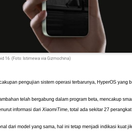
d 16. (Foto: Istimewa via Gizmochina)
cakupan pengujian sistem operasi terbarunya, HyperOS yang be
t tambahan telah bergabung dalam program beta, mencakup smartp
nurut informasi dari
XiaomiTime
, total ada sekitar 27 perangk
onal dari model yang sama, hal ini tetap menjadi indikasi kua