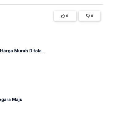
0
0
arga Murah Ditola...
egara Maju