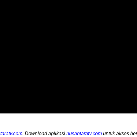
taratv.com
. Download aplikasi
nusantaratv.com
untuk akses ber