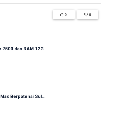
0
0
y 7500 dan RAM 12G...
ax Berpotensi Sul...