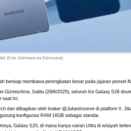
. (Foto: Istimewa via Gizmocina)
h bersiap membawa peningkatan besar pada jajaran ponsel
f
ari
Gizmochina
, Sabtu (28/6/2025), seluruh lini Galaxy S26 d
saat ini.
rch dan dibagikan oleh leaker @
Jukanlosreve
di
platform
X. Jik
ngusung konfigurasi RAM 16GB sebagai standar.
lumnya, Galaxy S25, di mana hanya varian Ultra di wilayah terte