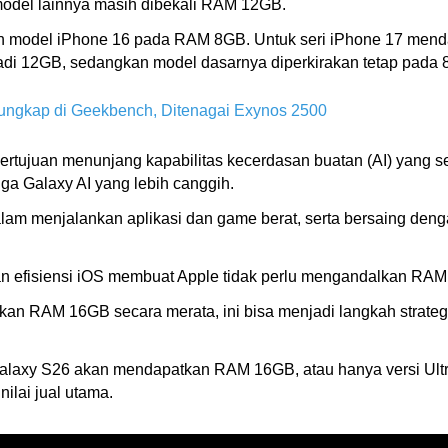
odel lainnya masih dibekali RAM 12GB.
h model iPhone 16 pada RAM 8GB. Untuk seri iPhone 17 menda
di 12GB, sedangkan model dasarnya diperkirakan tetap pada 
ungkap di Geekbench, Ditenagai Exynos 2500
tujuan menunjang kapabilitas kecerdasan buatan (AI) yang sem
ngga Galaxy AI yang lebih canggih.
am menjalankan aplikasi dan game berat, serta bersaing den
n efisiensi iOS membuat Apple tidak perlu mengandalkan RAM 
an RAM 16GB secara merata, ini bisa menjadi langkah strateg
alaxy S26 akan mendapatkan RAM 16GB, atau hanya versi Ultr
ilai jual utama.