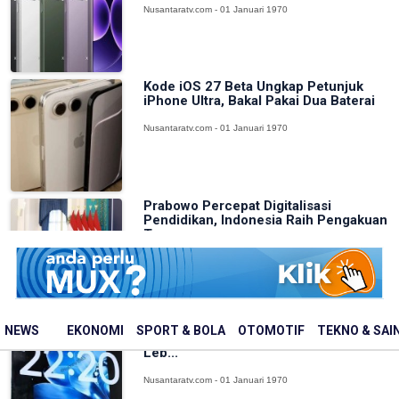
Nusantaratv.com - 01 Januari 1970
Kode iOS 27 Beta Ungkap Petunjuk
iPhone Ultra, Bakal Pakai Dua Baterai
Nusantaratv.com - 01 Januari 1970
Prabowo Percepat Digitalisasi
Pendidikan, Indonesia Raih Pengakuan
Ter...
Nusantaratv.com - 01 Januari 1970
Bocoran Perdana Xiaomi Mix Fold 5
NEWS
EKONOMI
SPORT & BOLA
OTOMOTIF
TEKNO & SAI
Muncul, Usung Desain Lipat Lebih
Leb...
Nusantaratv.com - 01 Januari 1970