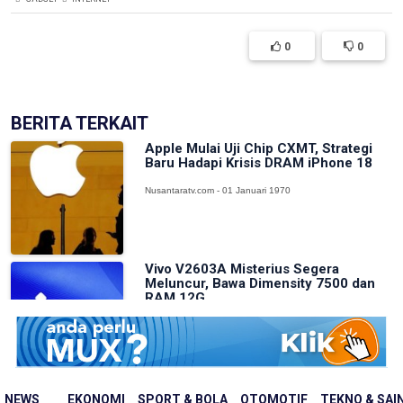
0
0
BERITA TERKAIT
Apple Mulai Uji Chip CXMT, Strategi
Baru Hadapi Krisis DRAM iPhone 18
Nusantaratv.com - 01 Januari 1970
Vivo V2603A Misterius Segera
Meluncur, Bawa Dimensity 7500 dan
RAM 12G...
Nusantaratv.com - 01 Januari 1970
Apple Hadapi Kekurangan DRAM,
NEWS
EKONOMI
SPORT & BOLA
OTOMOTIF
TEKNO & SAI