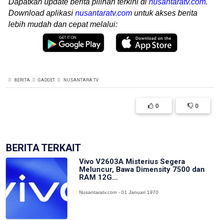
Dapatkan update berita pilihan terkini di
nusantaratv.com
.
Download aplikasi
nusantaratv.com
untuk akses berita
lebih mudah dan cepat melalui:
BERITA
GADGET
NUSANTARA TV
0
0
BERITA TERKAIT
Vivo V2603A Misterius Segera
Meluncur, Bawa Dimensity 7500 dan
RAM 12G...
Nusantaratv.com - 01 Januari 1970