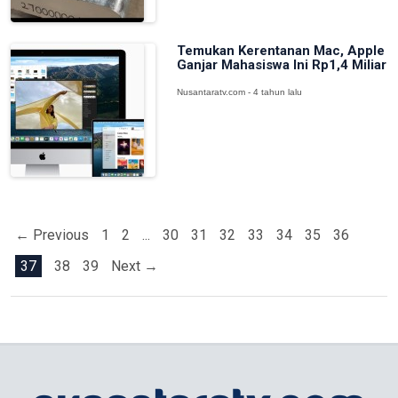
Temukan Kerentanan Mac, Apple
Ganjar Mahasiswa Ini Rp1,4 Miliar
Nusantaratv.com - 4 tahun lalu
← Previous
1
2
...
30
31
32
33
34
35
36
37
38
39
Next →