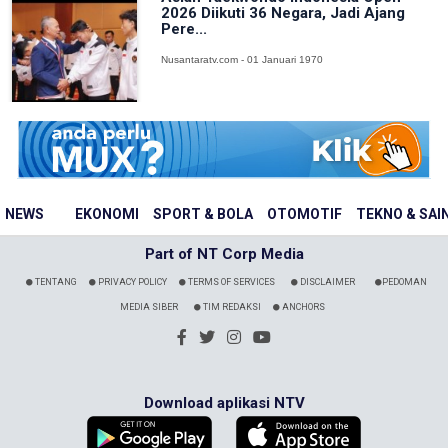
2026 Diikuti 36 Negara, Jadi Ajang
Pere...
Nusantaratv.com - 01 Januari 1970
NEWS
EKONOMI
SPORT & BOLA
OTOMOTIF
TEKNO & SAI
Part of NT Corp Media
TENTANG
PRIVACY POLICY
TERMS OF SERVICES
DISCLAIMER
PEDOMAN
MEDIA SIBER
TIM REDAKSI
ANCHORS
Download aplikasi NTV