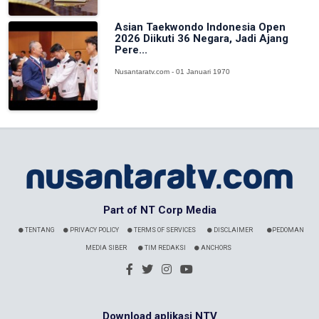
Asian Taekwondo Indonesia Open
2026 Diikuti 36 Negara, Jadi Ajang
Pere...
Nusantaratv.com - 01 Januari 1970
Part of NT Corp Media
TENTANG
PRIVACY POLICY
TERMS OF SERVICES
DISCLAIMER
PEDOMAN
MEDIA SIBER
TIM REDAKSI
ANCHORS
Download aplikasi NTV