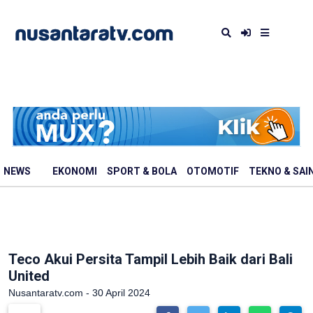
NEWS
EKONOMI
SPORT & BOLA
OTOMOTIF
TEKNO & SAI
Teco Akui Persita Tampil Lebih Baik dari Bali
United
Nusantaratv.com - 30 April 2024