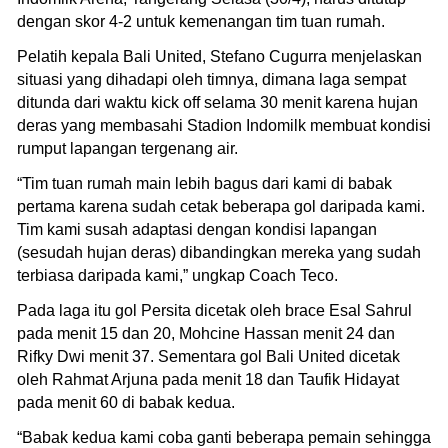
dengan skor 4-2 untuk kemenangan tim tuan rumah.
Pelatih kepala Bali United, Stefano Cugurra menjelaskan
situasi yang dihadapi oleh timnya, dimana laga sempat
ditunda dari waktu kick off selama 30 menit karena hujan
deras yang membasahi Stadion Indomilk membuat kondisi
rumput lapangan tergenang air.
“Tim tuan rumah main lebih bagus dari kami di babak
pertama karena sudah cetak beberapa gol daripada kami.
Tim kami susah adaptasi dengan kondisi lapangan
(sesudah hujan deras) dibandingkan mereka yang sudah
terbiasa daripada kami,” ungkap Coach Teco.
Pada laga itu gol Persita dicetak oleh brace Esal Sahrul
pada menit 15 dan 20, Mohcine Hassan menit 24 dan
Rifky Dwi menit 37. Sementara gol Bali United dicetak
oleh Rahmat Arjuna pada menit 18 dan Taufik Hidayat
pada menit 60 di babak kedua.
“Babak kedua kami coba ganti beberapa pemain sehingga