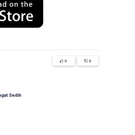
0
0
ngat Sedih