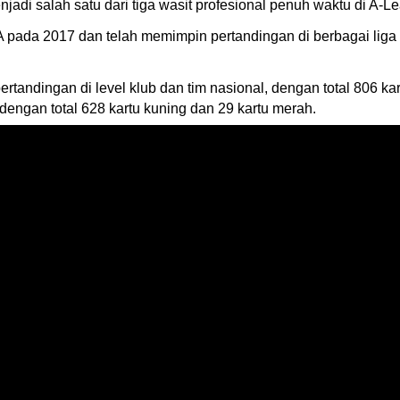
adi salah satu dari tiga wasit profesional penuh waktu di A-L
FA pada 2017 dan telah memimpin pertandingan di berbagai liga
tandingan di level klub dan tim nasional, dengan total 806 ka
dengan total 628 kartu kuning dan 29 kartu merah.