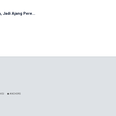
 Jadi Ajang Pere...
KSI
ANCHORS