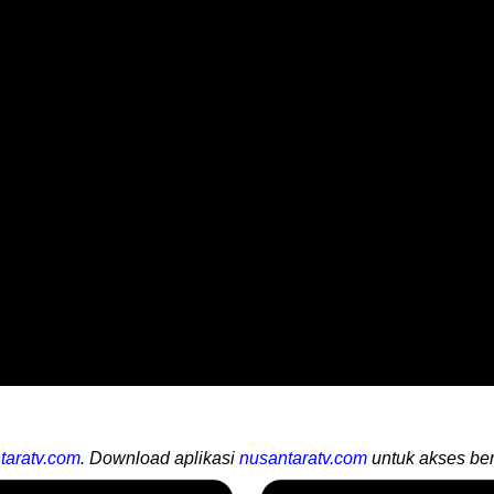
taratv.com
. Download aplikasi
nusantaratv.com
untuk akses ber