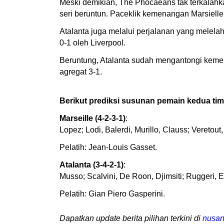
Meski demikian, The Phocaeans tak terkalahka
seri beruntun. Paceklik kemenangan Marsiell
Atalanta juga melalui perjalanan yang melela
0-1 oleh Liverpool.
Beruntung, Atalanta sudah mengantongi kemena
agregat 3-1.
Berikut prediksi susunan pemain kedua tim
Marseille (4-2-3-1)
:
Lopez; Lodi, Balerdi, Murillo, Clauss; Vereto
Pelatih: Jean-Louis Gasset.
Atalanta (3-4-2-1)
:
Musso; Scalvini, De Roon, Djimsiti; Ruggeri
Pelatih: Gian Piero Gasperini.
Dapatkan update berita pilihan terkini di
nusan