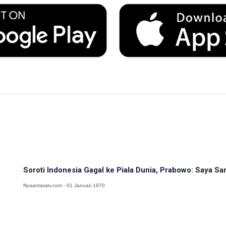
Soroti Indonesia Gagal ke Piala Dunia, Prabowo: Saya Sa
Nusantaratv.com - 01 Januari 1970