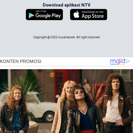
Download aplikasi NTV
Copyright @ 2022 nusantaratv. All right reserved