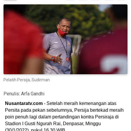
Pelatih Persija, Sudirman
Penulis:
Arfa Gandhi
Nusantaratv.com
- Setelah meraih kemenangan atas
Persita pada pekan sebelumnya, Persija bertekad meraih
poin penuh lagi dalam pertandingan kontra Persiraja di
Stadion I Gusti Ngurah Rai, Denpasar, Minggu
(30/1/2022), pukul 16.30 WIB.