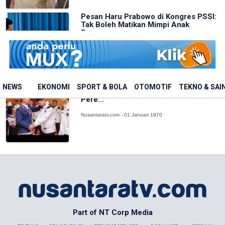
Pesan Haru Prabowo di Kongres PSSI:
Tak Boleh Matikan Mimpi Anak
Bangs...
Nusantaratv.com - 01 Januari 1970
Asian Taekwondo Indonesia Open
NEWS
EKONOMI
SPORT & BOLA
OTOMOTIF
TEKNO & SAI
2026 Diikuti 36 Negara, Jadi Ajang
Pere...
Nusantaratv.com - 01 Januari 1970
Part of NT Corp Media