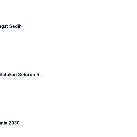
ngat Sedih
atukan Seluruh R...
unia 2030