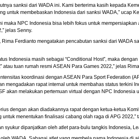
utnya sanksi dari WADA ini. Kami berterima kasih kepada Ke
ang untuk membebaskan Indonesia dari sanksi WADA,” ucap K
maka NPC Indonesia bisa lebih fokus untuk mempersiapkan atl
” jelas Senny.
I, Rima Ferdianto mengatakan pencabutan sanksi dari WADA sa
atus Indonesia masih sebagai “Conditional Host”, maka deng
ost” atau tuan rumah resmi ASEAN Para Games 2022,” jelas Rim
intensitas koordinasi dengan ASEAN Para Sport Federation (
 mengadakan rapat internal untuk membahas status terkini In
F akan melakukan pertemuan virtual dengan NPC Indonesia u
rius dengan akan diadakannya rapat dengan ketua-ketua Komit
 untuk menentukan finalisasi cabang olah raga di APG 2022,”
yukur dipanjatkan oleh atlet para-bulu tangkis Indonesia, Lea
t oleh WADA. Sabagai atlet yang membela nama Indonesia di aja