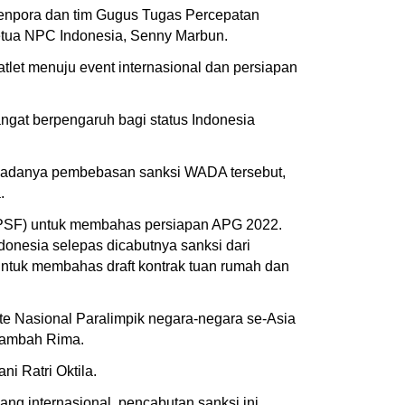
menpora dan tim Gugus Tugas Percepatan
etua NPC Indonesia, Senny Marbun.
et menuju event internasional dan persiapan
ngat berpengaruh bagi status Indonesia
an adanya pembebasan sanksi WADA tersebut,
a.
APSF) untuk membahas persiapan APG 2022.
donesia selepas dicabutnya sanksi dari
ntuk membahas draft kontrak tuan rumah dan
e Nasional Paralimpik negara-negara se-Asia
 tambah Rima.
ni Ratri Oktila.
ng internasional, pencabutan sanksi ini