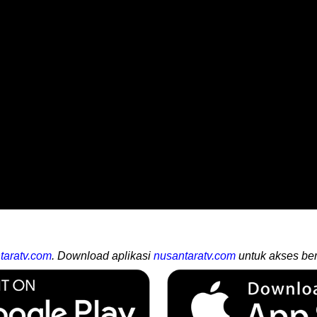
taratv.com
. Download aplikasi
nusantaratv.com
untuk akses ber