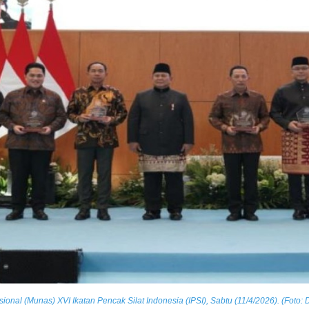
l (Munas) XVI Ikatan Pencak Silat Indonesia (IPSI), Sabtu (11/4/2026). (Foto: