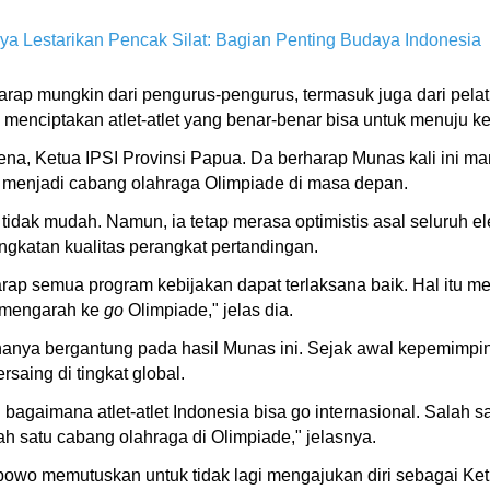
a Lestarikan Pencak Silat: Bagian Penting Budaya Indonesia
harap mungkin dari pengurus-pengurus, termasuk juga dari pelat
a menciptakan atlet-atlet yang benar-benar bisa untuk menuju k
na, Ketua IPSI Provinsi Papua. Da berharap Munas kali ini m
 menjadi cabang olahraga Olimpiade di masa depan.
dak mudah. Namun, ia tetap merasa optimistis asal seluruh el
ngkatan kualitas perangkat pertandingan.
p semua program kebijakan dapat terlaksana baik. Hal itu meny
a mengarah ke
go
Olimpiade," jelas dia.
hanya bergantung pada hasil Munas ini. Sejak awal kepemimp
rsaing di tingkat global.
 bagaimana atlet-atlet Indonesia bisa go internasional. Salah
h satu cabang olahraga di Olimpiade," jelasnya.
abowo memutuskan untuk tidak lagi mengajukan diri sebagai Ke