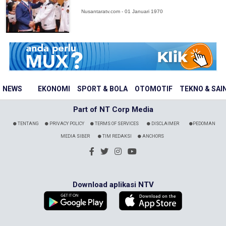
Nusantaratv.com - 01 Januari 1970
NEWS
EKONOMI
SPORT & BOLA
OTOMOTIF
TEKNO & SAI
Part of NT Corp Media
TENTANG
PRIVACY POLICY
TERMS OF SERVICES
DISCLAIMER
PEDOMAN
MEDIA SIBER
TIM REDAKSI
ANCHORS
Download aplikasi NTV