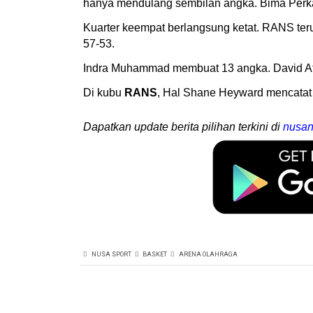
hanya mendulang sembilan angka. Bima Perk
Kuarter keempat berlangsung ketat. RANS t
57-53.
Indra Muhammad membuat 13 angka. David Atk
Di kubu
RANS
, Hal Shane Heyward mencatat
Dapatkan update berita pilihan terkini di
nusan
NUSA SPORT
BASKET
ARENA OLAHRAGA