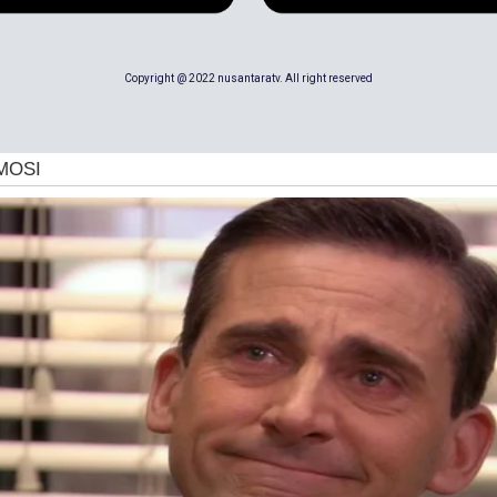
Copyright @ 2022 nusantaratv. All right reserved