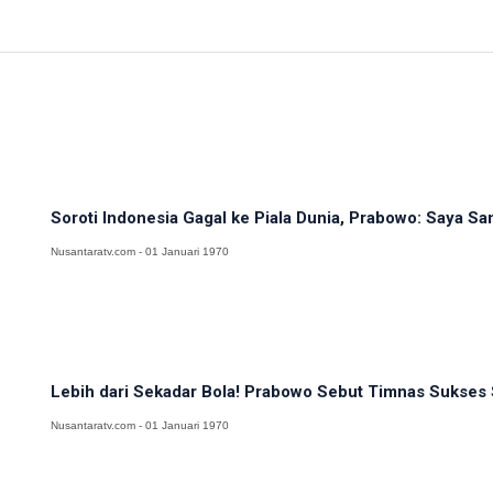
Soroti Indonesia Gagal ke Piala Dunia, Prabowo: Saya Sa
Nusantaratv.com - 01 Januari 1970
Lebih dari Sekadar Bola! Prabowo Sebut Timnas Sukses S
Nusantaratv.com - 01 Januari 1970