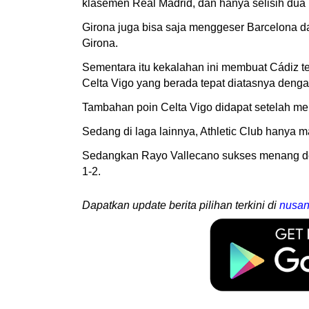
klasemen Real Madrid, dan hanya selisih dua 
Girona juga bisa saja menggeser Barcelona d
Girona.
Sementara itu kekalahan ini membuat Cádiz te
Celta Vigo yang berada tepat diatasnya denga
Tambahan poin Celta Vigo didapat setelah me
Sedang di laga lainnya, Athletic Club hanya
Sedangkan Rayo Vallecano sukses menang den
1-2.
Dapatkan update berita pilihan terkini di
nusan