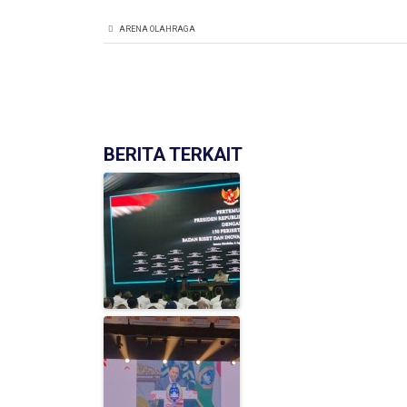
ARENA OLAHRAGA
BERITA TERKAIT