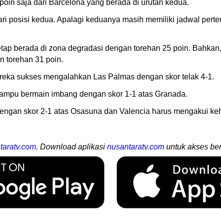
poin saja dari Barcelona yang berada di urutan kedua.
ari posisi kedua. Apalagi keduanya masih memiliki jadwal per
tap berada di zona degradasi dengan torehan 25 poin. Bahkan, 
n torehan 31 poin.
reka sukses mengalahkan Las Palmas dengan skor telak 4-1.
 mampu bermain imbang dengan skor 1-1 atas Granada.
gan skor 2-1 atas Osasuna dan Valencia harus mengakui keheb
taratv.com
. Download aplikasi
nusantaratv.com
untuk akses ber