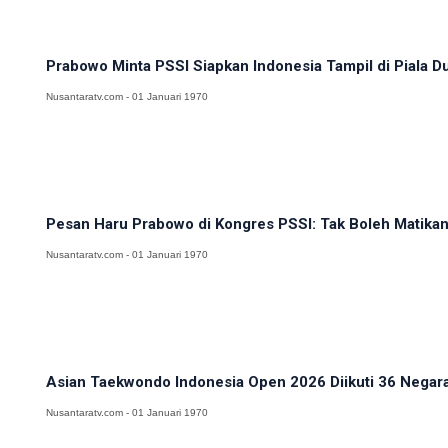
Prabowo Minta PSSI Siapkan Indonesia Tampil di Piala D
Nusantaratv.com - 01 Januari 1970
Pesan Haru Prabowo di Kongres PSSI: Tak Boleh Matikan
Nusantaratv.com - 01 Januari 1970
Asian Taekwondo Indonesia Open 2026 Diikuti 36 Negara,
Nusantaratv.com - 01 Januari 1970