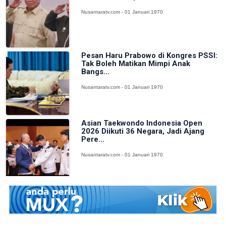
Nusantaratv.com - 01 Januari 1970
Pesan Haru Prabowo di Kongres PSSI:
Tak Boleh Matikan Mimpi Anak
Bangs...
Nusantaratv.com - 01 Januari 1970
Asian Taekwondo Indonesia Open
2026 Diikuti 36 Negara, Jadi Ajang
Pere...
Nusantaratv.com - 01 Januari 1970