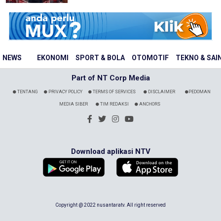
NEWS
EKONOMI
SPORT & BOLA
OTOMOTIF
TEKNO & SAI
Part of NT Corp Media
TENTANG
PRIVACY POLICY
TERMS OF SERVICES
DISCLAIMER
PEDOMAN
MEDIA SIBER
TIM REDAKSI
ANCHORS
Download aplikasi NTV
Copyright @ 2022 nusantaratv. All right reserved