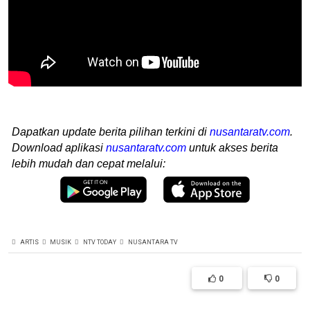
Dapatkan update berita pilihan terkini di
nusantaratv.com
.
Download aplikasi
nusantaratv.com
untuk akses berita
lebih mudah dan cepat melalui:
ARTIS
MUSIK
NTV TODAY
NUSANTARA TV
0
0